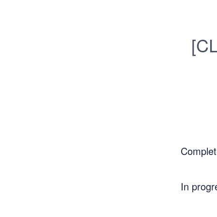
[C
Complet
In progr