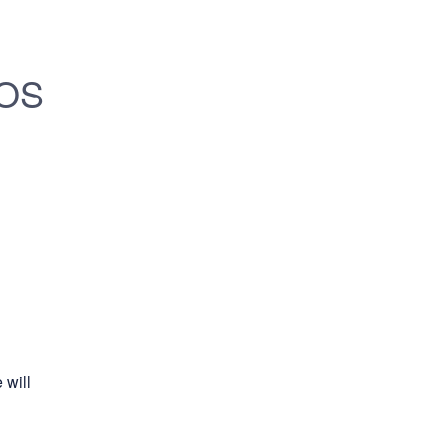
OS 
will 