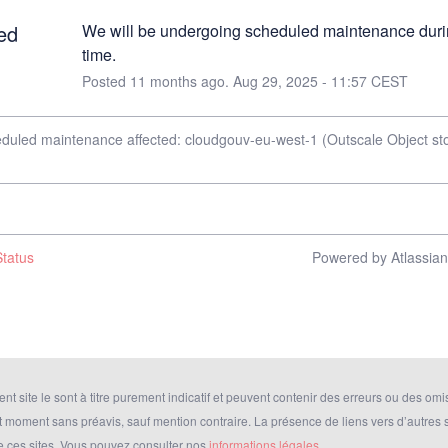
ed
We will be undergoing scheduled maintenance durin
time.
Posted
11
months ago.
Aug
29
,
2025
-
11:57
CEST
eduled maintenance affected: cloudgouv-eu-west-1 (Outscale Object st
tatus
Powered by Atlassia
nt site le sont à titre purement indicatif et peuvent contenir des erreurs ou des omis
t moment sans préavis, sauf mention contraire. La présence de liens vers d’autres
e ces sites. Vous pouvez consulter nos
informations légales.
.