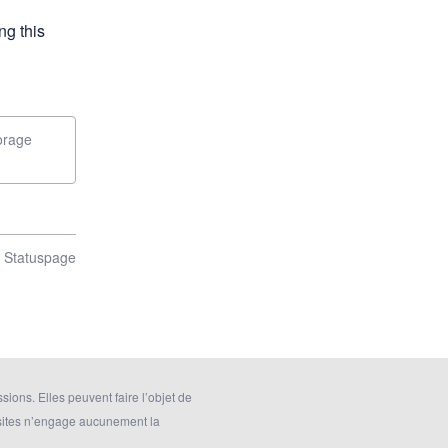
g this 
orage
n Statuspage
sions. Elles peuvent faire l’objet de
 sites n’engage aucunement la