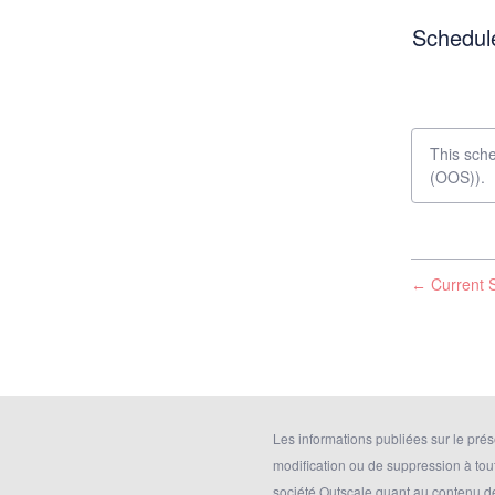
Schedul
This sch
(OOS)).
Current S
←
Les informations publiées sur le prése
modification ou de suppression à tou
société Outscale quant au contenu d