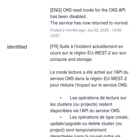
[ENG] OKS read mode for the OKS API 
has been disabled.
The service has now returned to normal.
Posted
2
months ago.
Jun
02
,
2026
-
14:56
CEST
Identified
[FR] Suite à l'incident actuellement en 
cours sur la région EU-WEST-2 sur son 
compute and storage: 
Le mode lecture a été activé sur l'API du 
service OKS dans la région EU-WEST-2 
pour réduire l'impact sur le service OKS. 
        •       Les opérations de lecture sur 
les clusters (ou projects) restent 
disponibles via l'API du service OKS.
	•	Les opérations de type create, 
update/upgrade ou delete cluster (ou 
project) sont temporairement 
désactivées jusqu’à nouvel ordre via 