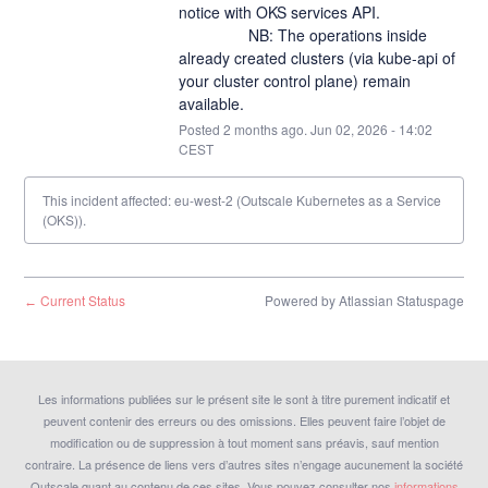
notice with OKS services API.
		NB: The operations inside 
already created clusters (via kube-api of 
your cluster control plane) remain 
available.
Posted
2
months ago.
Jun
02
,
2026
-
14:02
CEST
This incident affected: eu-west-2 (Outscale Kubernetes as a Service
(OKS)).
Current Status
Powered by Atlassian Statuspage
←
Les informations publiées sur le présent site le sont à titre purement indicatif et
peuvent contenir des erreurs ou des omissions. Elles peuvent faire l’objet de
modification ou de suppression à tout moment sans préavis, sauf mention
contraire. La présence de liens vers d’autres sites n’engage aucunement la société
Outscale quant au contenu de ces sites. Vous pouvez consulter nos
informations